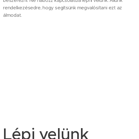
beszerezni. Ne habozz kapcsolatba lépni velünk. Állunk
rendelkezésedre, hogy segítsünk megvalósítani ezt az
álmodat.
Lépj velünk