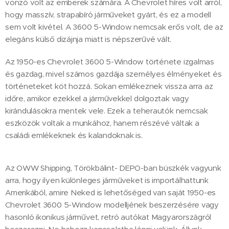
vonzó volt az emberek számára. A Chevrolet híres volt arról,
hogy masszív, strapabíró járműveket gyárt, és ez a modell
sem volt kivétel. A 3600 5-Window nemcsak erős volt, de az
elegáns külső dizájnja miatt is népszerűvé vált.
Az 1950-es Chevrolet 3600 5-Window története izgalmas
és gazdag, mivel számos gazdája személyes élményeket és
történeteket köt hozzá. Sokan emlékeznek vissza arra az
időre, amikor ezekkel a járművekkel dolgoztak vagy
kirándulásokra mentek vele. Ezek a teherautók nemcsak
eszközök voltak a munkához, hanem részévé váltak a
családi emlékeknek és kalandoknak is.
Az OWW Shipping, Törökbálint- DEPO-ban büszkék vagyunk
arra, hogy ilyen különleges járműveket is importálhattunk
Amerikából, amire Neked is lehetőséged van saját 1950-es
Chevrolet 3600 5-Window modelljének beszerzésére vagy
hasonló ikonikus járművet, retró autókat Magyarországról