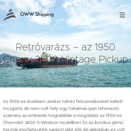
OWW Shipping
Retróvarázs – az 1950
Chevy 3600 Vintage Pickup
2024.02.26
Az 1950-es években, amikor nehéz felszereléseket kellett
mozgatni, de nem volt hely egy hatalmas ipari teherautó
számára, az emberek megtalálták a megoldást az 1950-es
Chevrolet 3600 5-Window modellben. Ez az ikonikus jármű
ma már egyfajta retró varázst idéz elő, de akkoriban ez volt