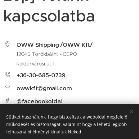
kapcsolatba
OWW Shipping /OWW Kft/
12045 Törökbálint - DEPO
Raktárvárosi út 1.
+36-30-685-0739
owwkft@gmail.com
@facebookoldal
Sütiket használunk, hogy biztosítsuk a weboldal megfelelő
Share
működését és biztonságát, valamint hogy a lehető legjobb
felhasználói élményt kínáljuk Neked.