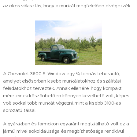
az okos választás, hogy a munkát megfelelően elvégezzék.
A Chevrolet 3600 5-Window egy ¾ tonnás teherautó,
amelyet elsősorban kisebb munkálatokhoz és szállítási
feladatokhoz terveztek. Annak ellenére, hogy kompakt
méreteinek köszönhetően könnyen kezelhető volt, képes
volt sokkal több munkát végezni, mint a kisebb 3100-as
sorozatú társai.
A gyárakban és farmokon egyaránt megtalálható volt ez a
jármű, mivel sokoldalúsága és megbízhatósága rendkívül