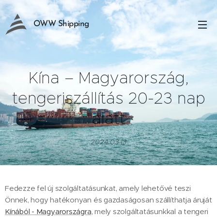
OWW Shipping
Kína – Magyarország,
tengeriszállítás 20-23 nap
alatt
2024.03.13
Fedezze fel új szolgáltatásunkat, amely lehetővé teszi
Önnek, hogy hatékonyan és gazdaságosan szállíthatja áruját
Kínából - Magyarországra
, mely szolgáltatásunkkal a tengeri