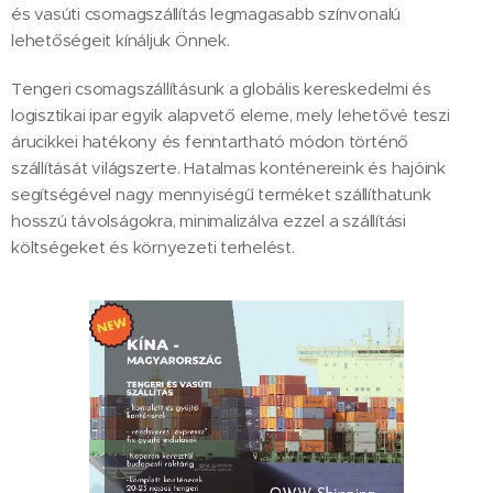
és vasúti csomagszállítás legmagasabb színvonalú
lehetőségeit kínáljuk Önnek.
Tengeri csomagszállításunk a globális kereskedelmi és
logisztikai ipar egyik alapvető eleme, mely lehetővé teszi
árucikkei hatékony és fenntartható módon történő
szállítását világszerte. Hatalmas konténereink és hajóink
segítségével nagy mennyiségű terméket szállíthatunk
hosszú távolságokra, minimalizálva ezzel a szállítási
költségeket és környezeti terhelést.