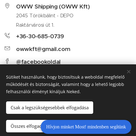
OWW Shipping (OWW Kft)
2045 Törökbálint - DEPO
Raktárvárosi út 1.
+36-30-685-0739
owwkft@gmail.com
@
facebookoldal
Sütiket használunk, hogy biztosítsuk a weboldal megfelelő
Share
működését és biztonságát, valamint hogy a lehető legjobb
felhasználói élményt kínáljuk Neked.
Csak a legszükségesebbek elfogadása
OWW Shipping 2026 | Szerezd be Amerikából, mi segítünk
Adatkezelési tájékoztató
Összes elfogadása
Hívjon minket Most! mindenben segítünk
Az oldalt a
Webnode
működteti
Sütik