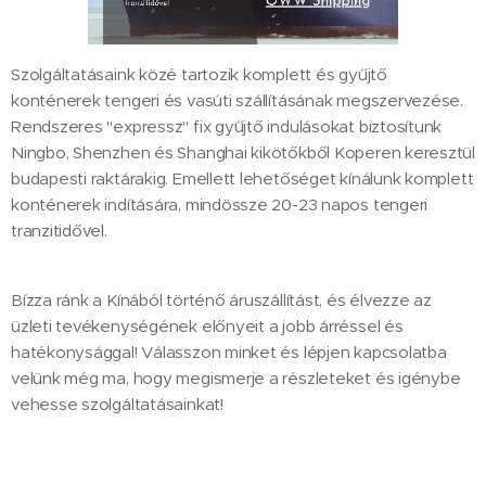
Szolgáltatásaink közé tartozik komplett és gyűjtő
konténerek tengeri és vasúti szállításának megszervezése.
Rendszeres "expressz" fix gyűjtő indulásokat biztosítunk
Ningbo, Shenzhen és Shanghai kikötőkből Koperen keresztül
budapesti raktárakig. Emellett lehetőséget kínálunk komplett
konténerek indítására, mindössze 20-23 napos tengeri
tranzitidővel.
Bízza ránk a Kínából történő áruszállítást, és élvezze az
üzleti tevékenységének előnyeit a jobb árréssel és
hatékonysággal! Válasszon minket és lépjen kapcsolatba
velünk még ma, hogy megismerje a részleteket és igénybe
vehesse szolgáltatásainkat!